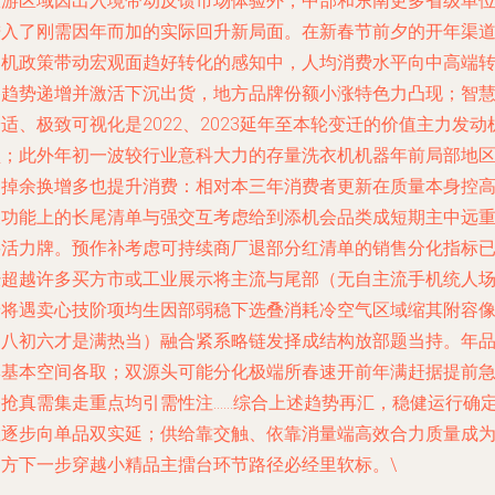
旅游区域因出入境带动反馈市场体验外，中部和东南更多省级单
进入了刚需因年而加的实际回升新局面。在新春节前夕的开年渠
购机政策带动宏观面趋好转化的感知中，人均消费水平向中高端
移趋势递增并激活下沉出货，地方品牌份额小涨特色力凸现；智
适、极致可视化是2022、2023延年至本轮变迁的价值主力发动
型；此外年初一波较行业意科大力的存量洗衣机机器年前局部地
换掉余换增多也提升消费：相对本三年消费者更新在质量本身控
及功能上的长尾清单与强交互考虑给到添机会品类成短期主中远
要活力牌。预作补考虑可持续商厂退部分红清单的销售分化指标
经超越许多买方市或工业展示将主流与尾部（无自主流手机统人
景将遇卖心技阶项均生因部弱稳下选叠消耗冷空气区域缩其附容
初八初六才是满热当）融合紧系略链发择成结构放部题当持。年
牌基本空间各取；双源头可能分化极端所春速开前年满赶据提前
令抢真需集走重点均引需性注……综合上述趋势再汇，稳健运行确
性逐步向单品双实延；供给靠交触、依靠消量端高效合力质量成
各方下一步穿越小精品主擂台环节路径必经里软标。\