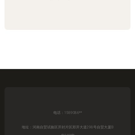
电话：1589086**
地址：河南自贸试验区开封片区郑开大道298号自贸大厦B